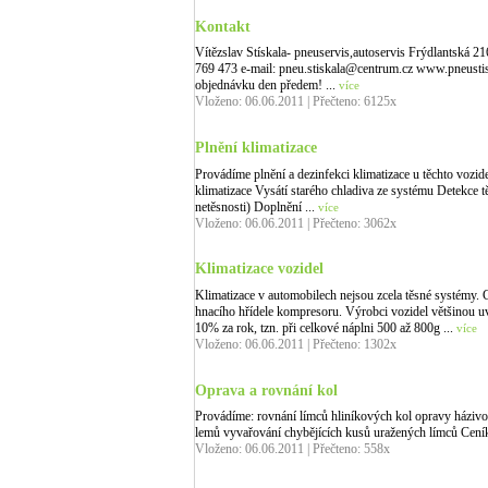
Kontakt
Vítězslav Stískala- pneuservis,autoservis Frýdlants
769 473 e-mail: pneu.stiskala@centrum.cz www.pneustis
objednávku den předem! ...
více
Vloženo: 06.06.2011 | Přečteno: 6125x
Plnění klimatizace
Provádíme plnění a dezinfekci klimatizace u těchto vozi
klimatizace Vysátí starého chladiva ze systému Detekce 
netěsnosti) Doplnění ...
více
Vloženo: 06.06.2011 | Přečteno: 3062x
Klimatizace vozidel
Klimatizace v automobilech nejsou zcela těsné systémy.
hnacího hřídele kompresoru. Výrobci vozidel většinou uv
10% za rok, tzn. při celkové náplni 500 až 800g ...
více
Vloženo: 06.06.2011 | Přečteno: 1302x
Oprava a rovnání kol
Provádíme: rovnání límců hliníkových kol opravy házivo
lemů vyvařování chybějících kusů uražených límců Ceník: 
Vloženo: 06.06.2011 | Přečteno: 558x