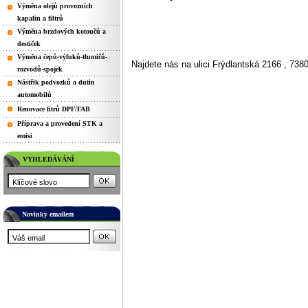
Výměna olejů provozních
kapalin a filtrů
Výměna brzdových kotoučů a
destiček
Výměna čepů-výfuků-tlumičů-
Najdete nás na ulici Frýdlantská 2166 , 73
rozvodů-spojek
Nástřik podvozků a dutin
automobilů
Renovace fitrů DPF/FAB
Příprava a provedení STK a
emisí
VYHLEDÁVÁNÍ
Novinky emailem