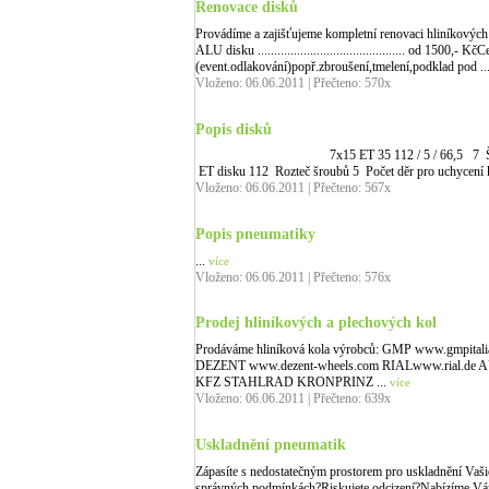
Renovace disků
Provádíme a zajišťujeme kompletní renovaci hliníkovýc
ALU disku ............................................. od 1500,-
(event.odlakování)popř.zbroušení,tmelení,podklad pod ..
Vloženo: 06.06.2011 | Přečteno: 570x
Popis disků
7x15 ET 35 112 / 5 / 66,5 7 Šířka ráfku uv
ET disku 112 Rozteč šroubů 5 Počet děr pro uchycení 
Vloženo: 06.06.2011 | Přečteno: 567x
Popis pneumatiky
...
více
Vloženo: 06.06.2011 | Přečteno: 576x
Prodej hliníkových a plechových kol
Prodáváme hliníková kola výrobců: GMP www.gmpita
DEZENT www.dezent-wheels.com RIALwww.rial.de AUT
KFZ STAHLRAD KRONPRINZ ...
více
Vloženo: 06.06.2011 | Přečteno: 639x
Uskladnění pneumatik
Zápasíte s nedostatečným prostorem pro uskladnění Vašic
správných podmínkách?Riskujete odcizení?Nabízíme Vám