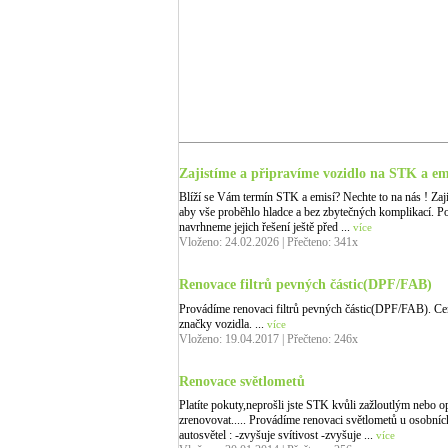
Zajistíme a připravíme vozidlo na STK a em
Blíží se Vám termín STK a emisí? Nechte to na nás ! Zaj
aby vše proběhlo hladce a bez zbytečných komplikací. Po
navrhneme jejich řešení ještě před ...
více
Vloženo: 24.02.2026 | Přečteno: 341x
Renovace filtrů pevných částic(DPF/FAB)
Provádíme renovaci filtrů pevných částic(DPF/FAB). Cena
značky vozidla. ...
více
Vloženo: 19.04.2017 | Přečteno: 246x
Renovace světlometů
Platíte pokuty,neprošli jste STK kvůli zažloutlým nebo 
zrenovovat..... Provádíme renovaci světlometů u osob
autosvětel : -zvyšuje svítivost -zvyšuje ...
více