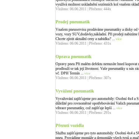
využívá možnost uskladnění sezónních kol vnašem skladu
Vloženo: 06.06.2011 | Přečteno: 444x
Prodej pneumatik
Vnašem pneuservisu prodáváme pneumatiky a disky od 
vozy, vozy SUV,dodávky,nákladní. Při prodeji nabizíme
Chcete zjistit aktuální ceny a nabidku? ...
více
Vloženo: 06.06.2011 | Přečteno: 431x
Oprava pneumatik
Opravy pneu Při malém defektu nemusíte hned kupovat no
prodlouží se tak její životnost. Vaše pneumatiky u nás r
vč. DPH Termín ...
více
Vloženo: 06.06.2011 | Přečteno: 307x
Vyvážení pneumatik
Vyvažování zajišťujeme pro automobily: Osobní 4x4 a 
důležité pro rovnoměrné opotřebovávání Vašich pneumatik
vibrace pneumatiky, což zajišťuje lepší ...
více
Vloženo: 06.06.2011 | Přečteno: 291x
Přezutí vozidla
Službu zajišťujeme pro tyto automobily: Osobní 4x4 a
pneu. Provádíme montáže a demontáže všech typů a zna