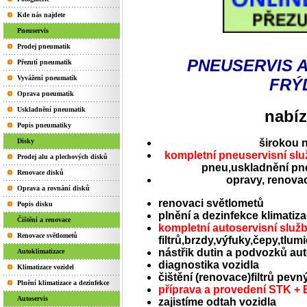
Kde nás najdete
Pneuservis
Prodej pneumatik
PNEUSERVIS A 
Přezutí pneumatik
Vyvážení pneumatik
FRÝ
Oprava pneumatik
Uskladnění pneumatik
nabíz
Popis pneumatiky
Disky
širokou 
kompletní pneuservisní slu
Prodej alu a plechových disků
pneu,uskladnění pne
Renovace disků
opravy, renovac
Oprava a rovnání disků
renovaci světlometů
Popis disku
plnění a dezinfekce klimatiza
Čištění a renovace
kompletní autoservisní služ
Renovace světlometů
filtrů,brzdy,výfuky,čepy,tlu
nástřik dutin a podvozků au
Autoklimatizace
diagnostika vozidla
Klimatizace vozidel
čištění (renovace)filtrů pev
Plnění klimatizace a dezinfekce
příprava a provedení
STK + 
Autoservis
zajistíme odtah vozidla