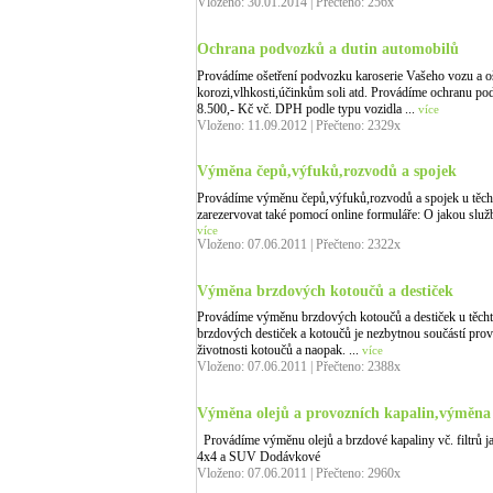
Vloženo: 30.01.2014 | Přečteno: 256x
Ochrana podvozků a dutin automobilů
Provádíme ošetření podvozku karoserie Vašeho vozu a oše
korozi,vlhkosti,účinkům soli atd. Provádíme ochranu po
8.500,- Kč vč. DPH podle typu vozidla ...
více
Vloženo: 11.09.2012 | Přečteno: 2329x
Výměna čepů,výfuků,rozvodů a spojek
Provádíme výměnu čepů,výfuků,rozvodů a spojek u těc
zarezervovat také pomocí online formuláře: O jakou slu
více
Vloženo: 07.06.2011 | Přečteno: 2322x
Výměna brzdových kotoučů a destiček
Provádíme výměnu brzdových kotoučů a destiček u těc
brzdových destiček a kotoučů je nezbytnou součástí pro
životnosti kotoučů a naopak. ...
více
Vloženo: 07.06.2011 | Přečteno: 2388x
Výměna olejů a provozních kapalin,výměna v
Provádíme výměnu olejů a brzdové kapaliny vč. filtrů j
4x4 a SUV Dodávkov
Vloženo: 07.06.2011 | Přečteno: 2960x