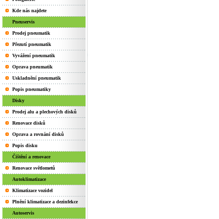
Kde nás najdete
Pneuservis
Prodej pneumatik
Přezutí pneumatik
Vyvážení pneumatik
Oprava pneumatik
Uskladnění pneumatik
Popis pneumatiky
Disky
Prodej alu a plechových disků
Renovace disků
Oprava a rovnání disků
Popis disku
Čištění a renovace
Renovace světlometů
Autoklimatizace
Klimatizace vozidel
Plnění klimatizace a dezinfekce
Autoservis