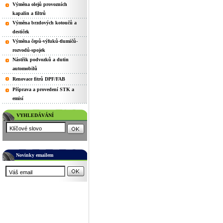
Výměna olejů provozních
kapalin a filtrů
Výměna brzdových kotoučů a
destiček
Výměna čepů-výfuků-tlumičů-
rozvodů-spojek
Nástřik podvozků a dutin
automobilů
Renovace fitrů DPF/FAB
Příprava a provedení STK a
emisí
VYHLEDÁVÁNÍ
Novinky emailem