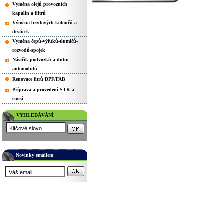
Výměna olejů provozních
kapalin a filtrů
Výměna brzdových kotoučů a
destiček
Výměna čepů-výfuků-tlumičů-
rozvodů-spojek
Nástřik podvozků a dutin
automobilů
Renovace fitrů DPF/FAB
Příprava a provedení STK a
emisí
VYHLEDÁVÁNÍ
Novinky emailem