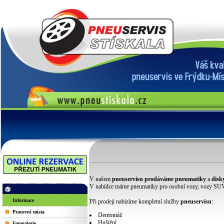
V našem
pneuservisu
prodáváme
pneumatiky
a
disk
V nabídce máme pneumatiky pro osobní vozy, vozy SUV
Informace
Při prodeji nabizíme kompletní služby
pneuservisu
:
Pracovní místa
Demontáž
Huštění
Fotogalerie