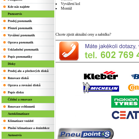
Vyvážení kol
Kde nás najdete
Montáž
Pneuservis
Prodej pneumatik
Přezutí pneumatik
Chcete zjistit aktuální ceny a nabidku?
Vyvážení pneumatik
Oprava pneumatik
Uskladnění pneumatik
Popis pneumatiky
Disky
Prodej alu a plechových disků
Renovace disků
Oprava a rovnání disků
Popis disku
Čištění a renovace
Renovace světlometů
Autoklimatizace
Klimatizace vozidel
Plnění klimatizace a dezinfekce
Autoservis